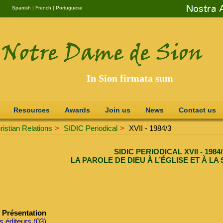
Spanish
|
French
|
Portuguese
In Sion firmata sum
Resources
Awards
Join us
News
Contact us
istian Relations
>
SIDIC Periodical
>
XVII - 1984/3
SIDIC PERIODICAL XVII - 1984/
LA PAROLE DE DIEU À L’ÉGLISE ET À L
Présentation
s éditeurs (03)