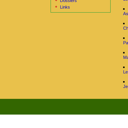
Dossiers
Links
As
Ch
Pa
Ma
Le
Je