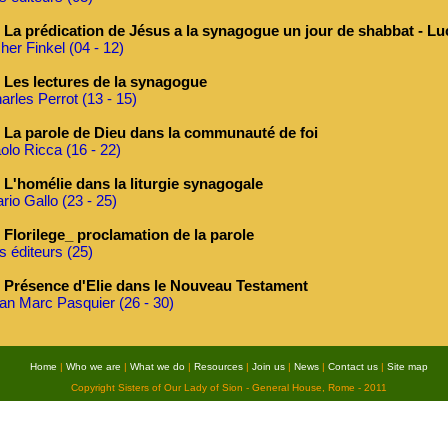
La prédication de Jésus a la synagogue un jour de shabbat - Lu
her Finkel (04 - 12)
Les lectures de la synagogue
arles Perrot (13 - 15)
La parole de Dieu dans la communauté de foi
olo Ricca (16 - 22)
L'homélie dans la liturgie synagogale
rio Gallo (23 - 25)
Florilege_ proclamation de la parole
s éditeurs (25)
Présence d'Elie dans le Nouveau Testament
an Marc Pasquier (26 - 30)
Home
|
Who we are
|
What we do
|
Resources
|
Join us
|
News
|
Contact us
|
Site map
Copyright Sisters of Our Lady of Sion - General House, Rome - 2011