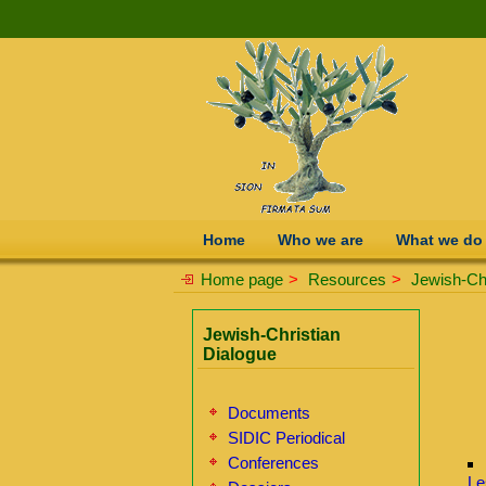
Home
Who we are
What we do
Home page
>
Resources
>
Jewish-Chr
Jewish-Christian
Dialogue
Documents
SIDIC Periodical
Conferences
Le