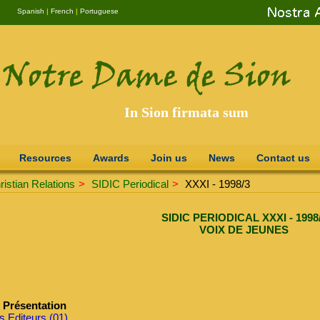
Spanish
|
French
|
Portuguese
In Sion firmata sum
Resources
Awards
Join us
News
Contact us
istian Relations
>
SIDIC Periodical
>
XXXI - 1998/3
SIDIC PERIODICAL XXXI - 1998
VOIX DE JEUNES
Présentation
s Editeurs (01)