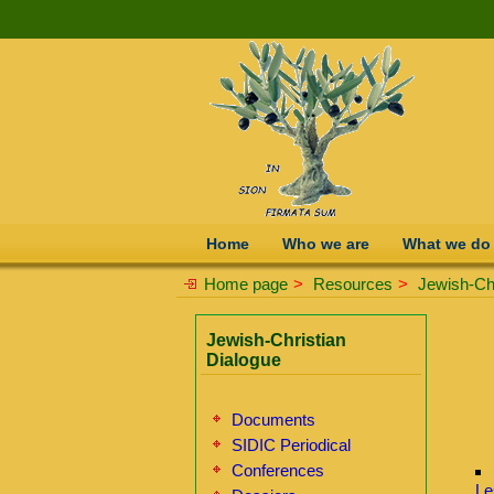
Home
Who we are
What we do
Home page
>
Resources
>
Jewish-Chr
Jewish-Christian
Dialogue
Documents
SIDIC Periodical
Conferences
Le