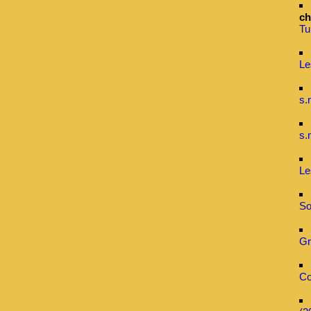
ch
Tu
Le
s.
s.
Le
So
Gr
Co