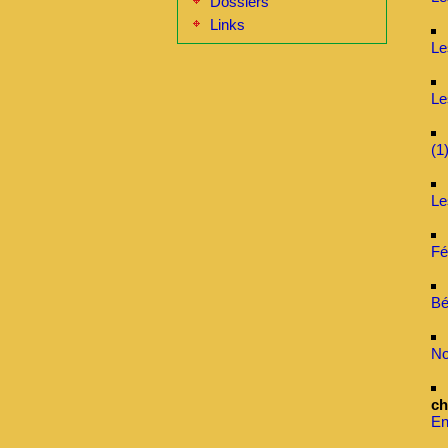
Dossiers
Links
Le
Le
(1
Le
Fé
Bé
No
ch
En