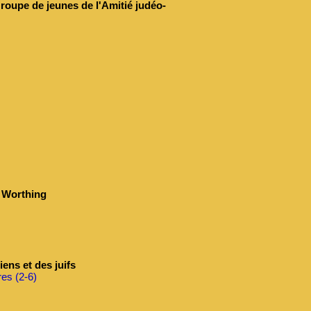
roupe de jeunes de l'Amitié judéo-
 Worthing
ens et des juifs
res (2-6)